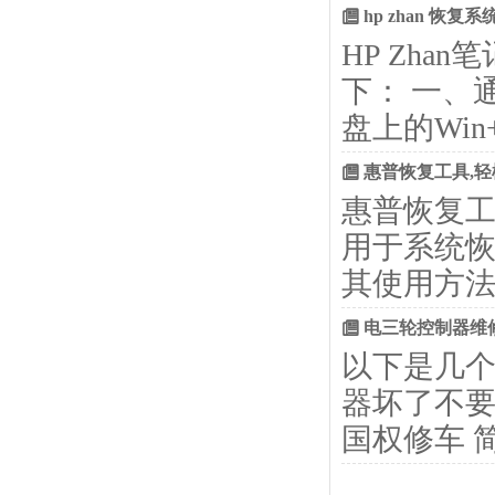
hp zhan 恢
HP Zh
下： 一、通
盘上的Wi
惠普恢复工具,
惠普恢复
用于系统
其使用方法：1
电三轮控制器维
以下是几个
器坏了不要
国权修车 