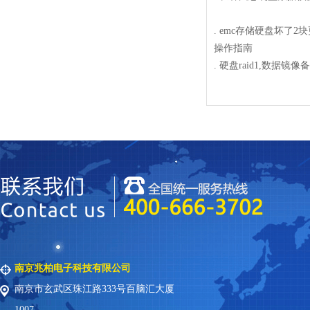
.
emc存储硬盘坏了2
操作指南
.
硬盘raid1,数据
南京兆柏电子科技有限公司
南京市玄武区珠江路333号百脑汇大厦
1007