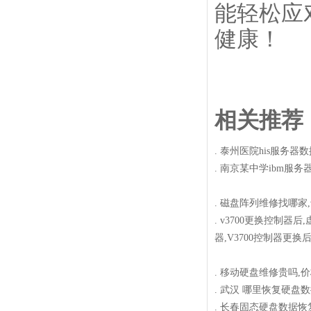
能轻松应
健康！
相关推荐
.
泰州医院his服务器
.
南京某中学ibm服务
.
磁盘阵列维修找哪家
.
v3700更换控制器
器,V3700控制器更换
.
移动硬盘维修贵吗,
.
武汉 哪里恢复硬盘
.
长春固态硬盘数据恢