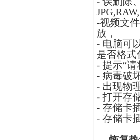
- 误删
JPG,RA
-视频文
放，
- 电脑
是否格式
- 提示“
- 病毒破
- 出现物
- 打开
- 存储
- 存储卡
恢复热