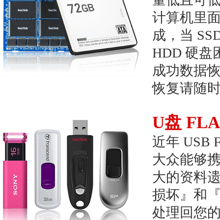
计算机里面
成，当 S
HDD 硬
成功数据
恢复请随
U盘 FLA
近年 USB
大众能够
大的资料遗
损坏』和
处理回您