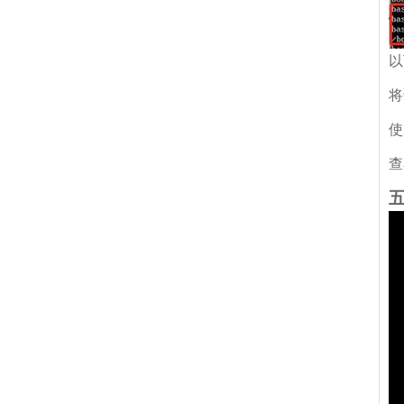
以
将
使
查