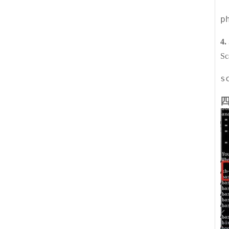
p
4.
S
s