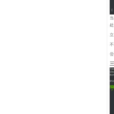
当
处
立
不
尝