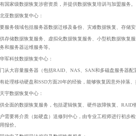
有国家级数据恢复涉密资质，并提供数据恢复培训与加盟服务。
. 北亚数据恢复中心：
要服务领域包括服务器数据迁移及备份、灾难数据恢复、存储安
供存储数据恢复服务、虚拟化数据恢复服务、小型机数据恢复服
务和服务器运维服务等。
. 华军科技数据恢复中心：
门从大容量服务器（包括RAID、NAS、SAN和多磁盘服务器
有处理移动硬盘和SSD方面20年的经验，能够恢复因意外掉落
. 天宇数据恢复中心：
供全面的数据恢复服务，包括逻辑恢复、硬件故障恢复、RAID
户需要将介质（如硬盘）送修到中心，由专业工程师进行初步检
用报价。